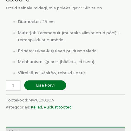
Otsid seinale midagi, mis poleks igav? Siin ta on.
Diameeter:
29 cm
Materjal:
Tammepuit (mustaks viimistletud põhi) +
termopuidust numbrid.
Eripära:
Oksa-kujulised puidust seierid.
Mehhanism:
Quartz (hääletu, ei tiksu).
Viimistlus:
Käsitöö, tehtud Eestis.
Lisa korvi
Tootekood:
MWCL002OA
Kategooriad:
Kellad
,
Puidust tooted