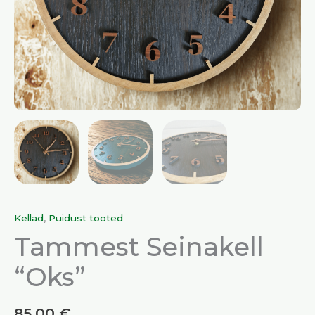
Kellad
,
Puidust tooted
Tammest Seinakell
“Oks”
85,00
€