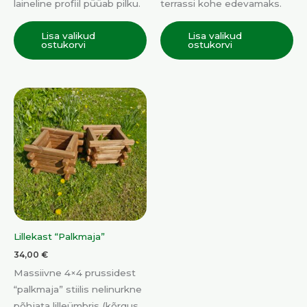
laineline profiil püüab pilku.
terrassi kohe edevamaks.
Lisa valikud
Lisa valikud
ostukorvi
ostukorvi
Lillekast “Palkmaja”
34,00
€
Massiivne 4×4 prussidest
“palkmaja” stiilis nelinurkne
põhjata lilleümbris (kõrgus