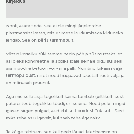
Kirjeldus
Lisainfo
Nonii, vaata seda. See ei ole mingi järjekordne
plastmassist ketas, mis esimese kukkumisega kildudeks
lendab. See on
päris tammepuit
.
Võtsin korraliku tüki tamme, tegin põhja süsimustaks, et
asi oleks konkreetne ja sobiks igale seinale olgu sul seal
siis moodne betoon või vana palk. Numbrid lõikasin välja
termopuidust
, nii et need hüppavad taustalt ilusti välja ja
on mõnusalt pruunid.
Aga mis selle asja tegelikult käima tõmbab (piltlikult, sest
patarei teeb tegelikku tööd), on seierid. Need pole mingid
igavad sirged pulgad, vaid
ehtsast puidust “oksad”
. Sest
miks teha asju igavalt, kui saab teha ägedalt?
Ja kõige tähtsam, see kell peab lõuad. Mehhanism on