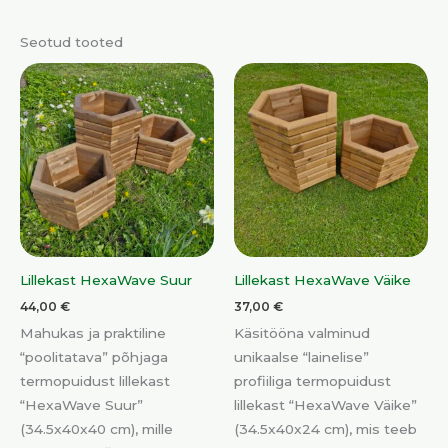
Seotud tooted
Lillekast HexaWave Suur
Lillekast HexaWave Väike
44,00
€
37,00
€
Mahukas ja praktiline
Käsitööna valminud
“poolitatava” põhjaga
unikaalse “lainelise”
termopuidust lillekast
profiiliga termopuidust
“HexaWave Suur”
lillekast “HexaWave Väike”
(34.5x40x40 cm), mille
(34.5x40x24 cm), mis teeb