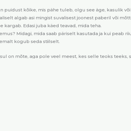
n puidust kõike, mis pähe tuleb, olgu see äge, kasulik või 
aliselt algab asi mingist suvalisest joonest paberil või mõ
e kargab. Edasi juba käed teavad, mida teha.
emus? Midagi, mida saab päriselt kasutada ja kui peab riiu
emalt kogub seda stiilselt.
 sul on mõte, aga pole veel meest, kes selle teoks teeks, s
Loe rohkem!