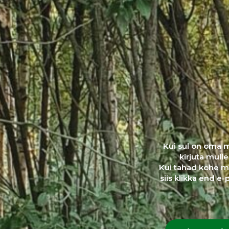
Kui sul on oma 
kirjuta mulle
Kui tahad kohe m
siis klikka end e-