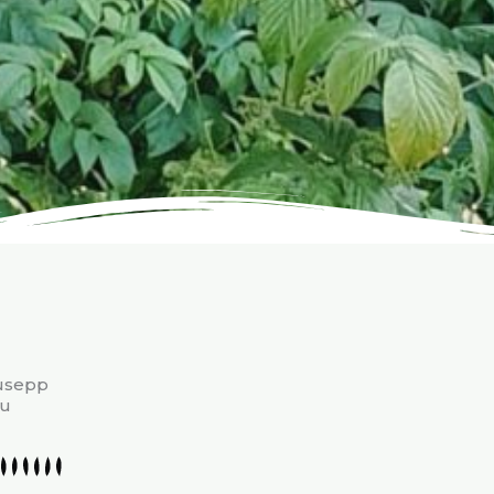
usepp
ku