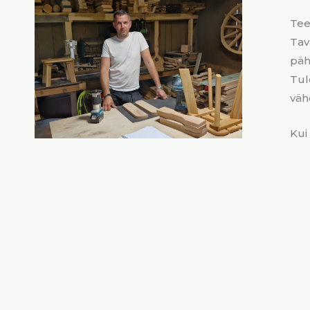
Tee
Tav
päh
Tul
väh
Kui