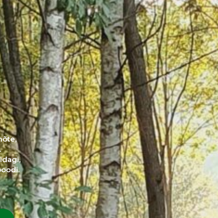
mõte,
.
idagi,
poodi.