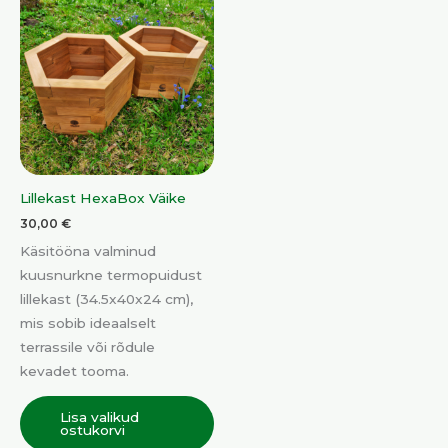
Lillekast HexaBox Väike
30,00
€
Käsitööna valminud
kuusnurkne termopuidust
lillekast (34.5x40x24 cm),
mis sobib ideaalselt
terrassile või rõdule
kevadet tooma.
Lisa valikud
ostukorvi