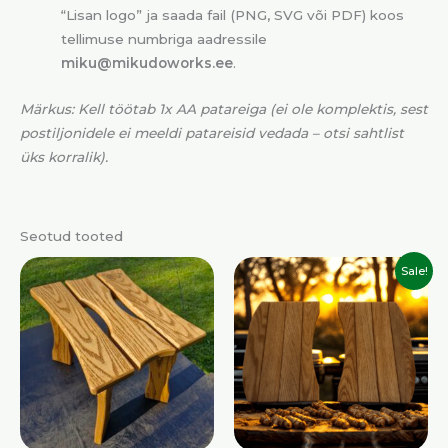
“Lisan logo” ja saada fail (PNG, SVG või PDF) koos
tellimuse numbriga aadressile
miku@mikudoworks.ee
.
Märkus: Kell töötab 1x AA patareiga (ei ole komplektis, sest
postiljonidele ei meeldi patareisid vedada – otsi sahtlist
üks korralik).
Seotud tooted
Algne
Praegune
Sale!
hind
hind
oli:
on:
70,00 €.
59,00 €.