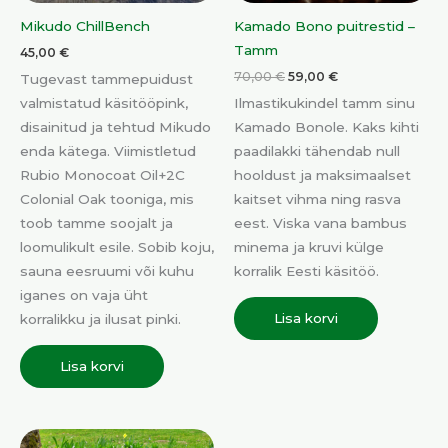
Mikudo ChillBench
Kamado Bono puitrestid –
Tamm
45,00
€
70,00
€
59,00
€
Tugevast tammepuidust
valmistatud käsitööpink,
Ilmastikukindel tamm sinu
disainitud ja tehtud Mikudo
Kamado Bonole. Kaks kihti
enda kätega. Viimistletud
paadilakki tähendab null
Rubio Monocoat Oil+2C
hooldust ja maksimaalset
Colonial Oak tooniga, mis
kaitset vihma ning rasva
toob tamme soojalt ja
eest. Viska vana bambus
loomulikult esile. Sobib koju,
minema ja kruvi külge
sauna eesruumi või kuhu
korralik Eesti käsitöö.
iganes on vaja üht
Lisa korvi
korralikku ja ilusat pinki.
Lisa korvi