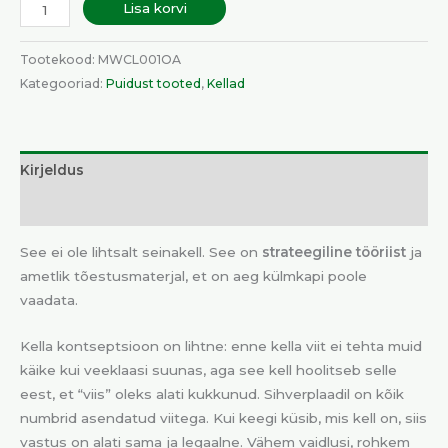
Lisa korvi
Tootekood:
MWCL001OA
Kategooriad:
Puidust tooted
,
Kellad
Kirjeldus
Lisainfo
See ei ole lihtsalt seinakell. See on
strateegiline tööriist
ja
ametlik tõestusmaterjal, et on aeg külmkapi poole
vaadata.
Kella kontseptsioon on lihtne: enne kella viit ei tehta muid
käike kui veeklaasi suunas, aga see kell hoolitseb selle
eest, et “viis” oleks alati kukkunud. Sihverplaadil on kõik
numbrid asendatud viitega. Kui keegi küsib, mis kell on, siis
vastus on alati sama ja legaalne. Vähem vaidlusi, rohkem