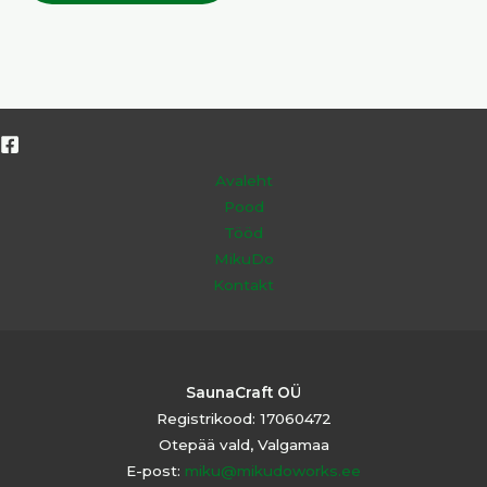
Avaleht
Pood
Tööd
MikuDo
Kontakt
SaunaCraft OÜ
Registrikood: 17060472
Otepää vald, Valgamaa
E-post:
miku@mikudoworks.ee