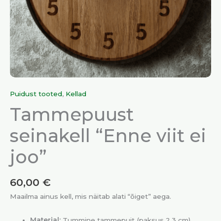
Puidust tooted
,
Kellad
Tammepuust
seinakell “Enne viit ei
joo”
60,00
€
Maailma ainus kell, mis näitab alati “õiget” aega.
Materjal:
Tummine tammepuit (paksus 2,3 cm).