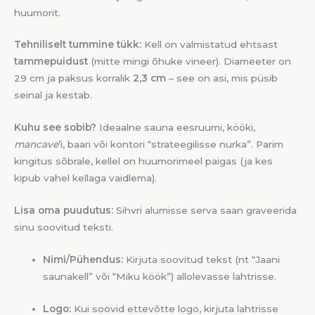
huumorit.
Tehniliselt tummine tükk:
Kell on valmistatud ehtsast
tammepuidust
(mitte mingi õhuke vineer). Diameeter on
29 cm ja paksus korralik
2,3 cm
– see on asi, mis püsib
seinal ja kestab.
Kuhu see sobib?
Ideaalne sauna eesruumi, kööki,
mancave
’i, baari või kontori “strateegilisse nurka”. Parim
kingitus sõbrale, kellel on huumorimeel paigas (ja kes
kipub vahel kellaga vaidlema).
Lisa oma puudutus:
Sihvri alumisse serva saan graveerida
sinu soovitud teksti.
Nimi/Pühendus:
Kirjuta soovitud tekst (nt “Jaani
saunakell” või “Miku köök”) allolevasse lahtrisse.
Logo:
Kui soovid ettevõtte logo, kirjuta lahtrisse