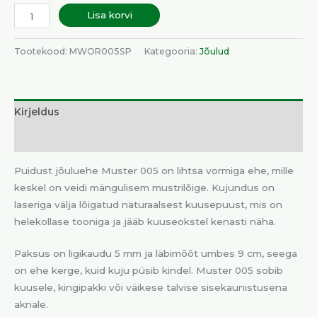
Lisa korvi
Tootekood:
MWOR005SP
Kategooria:
Jõulud
Kirjeldus
Lisainfo
Puidust jõuluehe Muster 005 on lihtsa vormiga ehe, mille
keskel on veidi mängulisem mustrilõige. Kujundus on
laseriga välja lõigatud naturaalsest kuusepuust, mis on
helekollase tooniga ja jääb kuuseokstel kenasti näha.
Paksus on ligikaudu 5 mm ja läbimõõt umbes 9 cm, seega
on ehe kerge, kuid kuju püsib kindel. Muster 005 sobib
kuusele, kingipakki või väikese talvise sisekaunistusena
aknale.