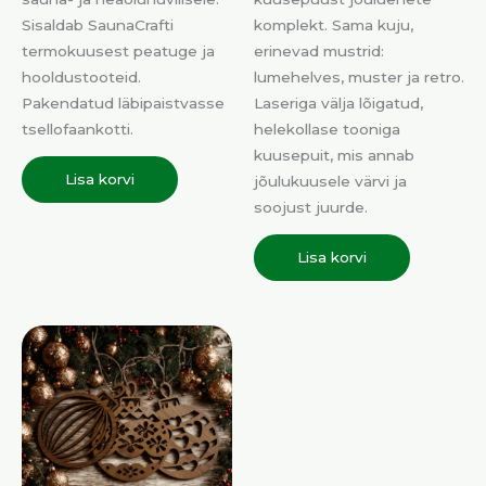
Sisaldab SaunaCrafti
komplekt. Sama kuju,
termokuusest peatuge ja
erinevad mustrid:
hooldustooteid.
lumehelves, muster ja retro.
Pakendatud läbipaistvasse
Laseriga välja lõigatud,
tsellofaankotti.
helekollase tooniga
kuusepuit, mis annab
Lisa korvi
jõulukuusele värvi ja
soojust juurde.
Lisa korvi