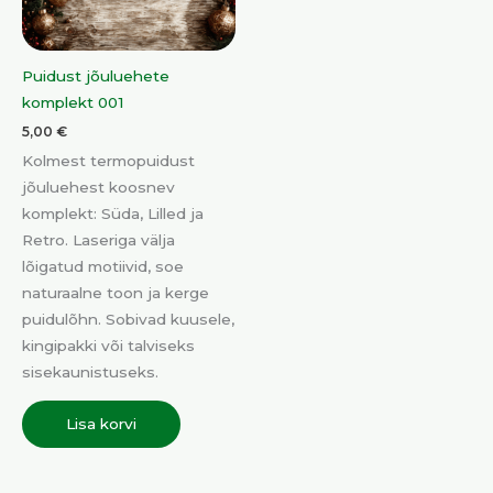
Puidust jõuluehete
komplekt 001
5,00
€
Kolmest termopuidust
jõuluehest koosnev
komplekt: Süda, Lilled ja
Retro. Laseriga välja
lõigatud motiivid, soe
naturaalne toon ja kerge
puidulõhn. Sobivad kuusele,
kingipakki või talviseks
sisekaunistuseks.
Lisa korvi