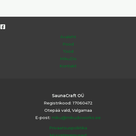
Avaleht
Pood
Tööd
MikuDo
Kontakt
SaunaCraft OÜ
Registrikood: 17060472
Otepää vald, Valgamaa
E-post:
miku@mikudoworks.ee
Privaatsuspoliitika
Müügitingimused