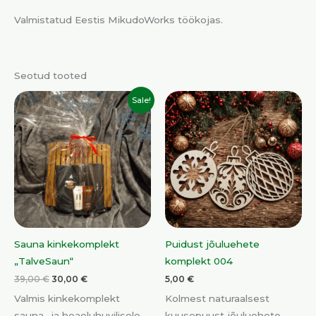
Valmistatud Eestis MikudoWorks töökojas.
Seotud tooted
Algne
Praegune
Sale!
hind
hind
oli:
on:
39,00 €.
30,00 €.
Sauna kinkekomplekt
Puidust jõuluehete
„TalveSaun“
komplekt 004
39,00
€
30,00
€
5,00
€
Valmis kinkekomplekt
Kolmest naturaalsest
sauna- ja heaoluhuvilisele.
kuusepuust jõuluehete