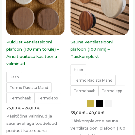
mitu
mitu
varianti.
varianti.
Valikuid
Valikuid
saab
saab
teha
teha
tootelehel.
tootelehel.
Puidust ventilatsiooni
Sauna ventilatsiooni
plafoon (100 mm torule) –
plafoon (100 mm) –
Ainult puitosa käsitööna
Täiskomplekt
valminud
Haab
Haab
Termo Radiata Mänd
Termo Radiata Mänd
Termohaab
Termolepp
Termohaab
Termolepp
25,00
€
–
28,00
€
35,00
€
–
40,00
€
Käsitööna valminud ja
Täiskomplektne sauna
saunavahaga töödeldud
ventilatsiooni plafoon (100
puidust kate sauna