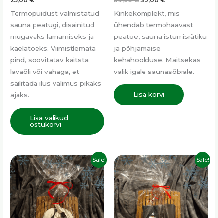
25,00
€
39,00
€
30,00
€
Termopuidust valmistatud
Kinkekomplekt, mis
sauna peatugi, disainitud
ühendab termohaavast
mugavaks lamamiseks ja
peatoe, sauna istumisrätiku
kaelatoeks. Viimistlemata
ja põhjamaise
pind, soovitatav kaitsta
kehahoolduse. Maitsekas
lavaõli või vahaga, et
valik igale saunasõbrale.
säilitada ilus välimus pikaks
Lisa korvi
ajaks.
Lisa valikud
ostukorvi
Algne
Praegune
Algne
Praegune
Sale!
Sale!
hind
hind
hind
hind
oli:
on:
oli:
on:
32,00 €.
28,00 €.
39,00 €.
30,00 €.