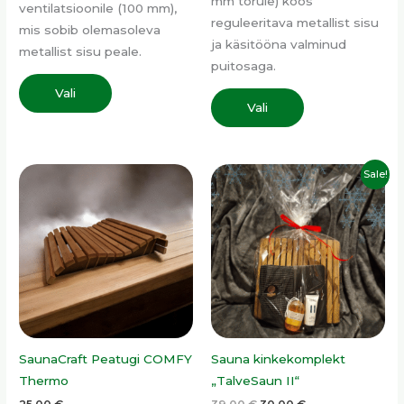
mm torule) koos
ventilatsioonile (100 mm),
reguleeritava metallist sisu
mis sobib olemasoleva
ja käsitööna valminud
metallist sisu peale.
puitosaga.
Vali
Vali
Algne
Praegune
Sale!
hind
hind
oli:
on:
39,00 €.
30,00 €.
SaunaCraft Peatugi COMFY
Sauna kinkekomplekt
Thermo
„TalveSaun II“