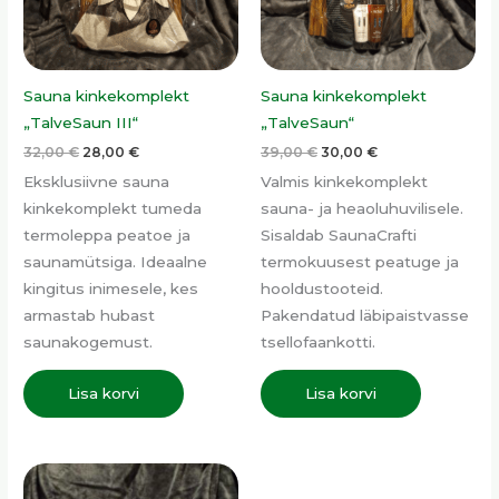
Sauna kinkekomplekt
Sauna kinkekomplekt
„TalveSaun III“
„TalveSaun“
32,00
€
28,00
€
39,00
€
30,00
€
Eksklusiivne sauna
Valmis kinkekomplekt
kinkekomplekt tumeda
sauna- ja heaoluhuvilisele.
termolep­p­a peatoe ja
Sisaldab SaunaCrafti
saunamütsiga. Ideaalne
termokuusest peatuge ja
kingitus inimesele, kes
hooldustooteid.
armastab hubast
Pakendatud läbipaistvasse
saunakogemust.
tsellofaankotti.
Lisa korvi
Lisa korvi