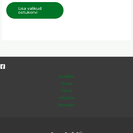
Lisa valikud
ostukorvi
Avaleht
Pood
Tööd
MikuDo
Kontakt